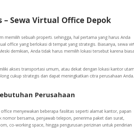
s – Sewa Virtual Office Depok
am memilih sebuah properti. sehingga, hal pertama yang harus Anda
ual office yang berlokasi di tempat yang strategis. Biasanya, sewa vir
 Meski demikian, Anda tidak harus memilih lokasi tersebut karena bias
memiliki akses transportasi umum, atau dekat dengan lokasi kantor uta
golong cukup strategis dan dapat meningkatkan citra perusahaan Anda
 Kebutuhan Perusahaan
al office menyewakan beberapa fasilitas seperti alamat kantor, papan
k nomor bersama, penjawab telepon, penerima paket dan surat,
room, co-working space, hingga pengurusan perizinan untuk pendirian