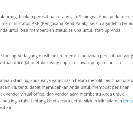
nyak orang, bahkan perusahaan orang lain. Sehingga, Anda perlu memil
ng memiliki status PKP (Pengusaha Kena Pajak). Selain agar lebih terja
da untuk bisa memperoleh status serupa untuk start-up Anda.
 start-up Anda yang masih belum memiliki perizinan perusahaan yan
virtual office Jabodetabek yang dapat melayani pengurusan izin
usahaan start-up, khususnya yang masih belum memilih perizinan usah
emacam ini, tentu dapat memudahkan Anda untuk membuat perizinan
hak vendor virtual office, dan vendor akan membantu Anda untuk
nda ingin tahu tentang kami secara detail, silakan klik halaman
tent
ite ini.