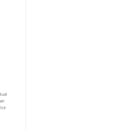
tual
kan
fice