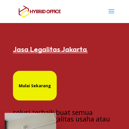
Jasa Legalitas Jakarta
Mulai Sekarang
solusi terbaik buat semua
kebutuhan legalitas usaha atau
yayasan