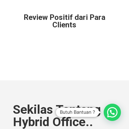
Review Positif dari Para
Clients
Sekilas Tentang
Butuh Bantuan ?
Hybrid Office..