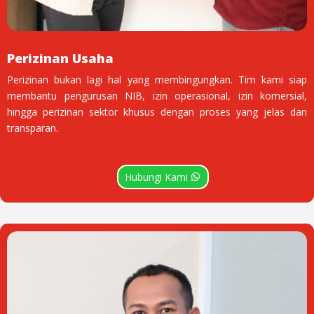
Perizinan Usaha
Perizinan bukan lagi hal yang membingungkan. Tim kami siap
membantu pengurusan NIB, izin operasional, izin komersial,
hingga perizinan sektor khusus dengan proses yang jelas dan
transparan.
Hubungi Kami